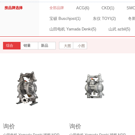
按品牌选择
全部品牌
ACG
(6)
CKD
(1)
SM
宝硕 Buschjost
(1)
东仪 TOYI
(2)
冬斯
山田电机 Yamada Denki
(5)
山武 azbil
(5)
综合
销量
新品
大图
小图
询价
询价