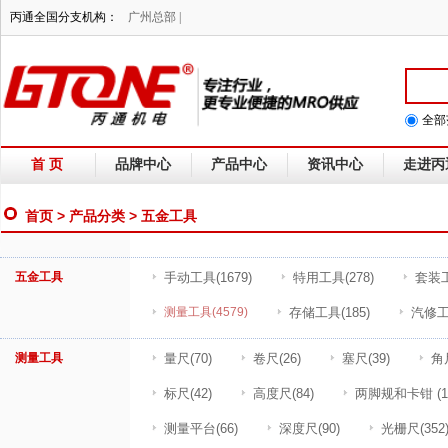
丙通全国分支机构：
广州总部 |
全部
首 页
品牌中心
产品中心
资讯中心
走进丙
首页
>
产品分类
> 五金工具
五金工具
手动工具
(1679)
特用工具
(278)
套装
测量工具
(4579)
存储工具
(185)
汽修
测量工具
量尺
(70)
卷尺
(26)
塞尺
(39)
角
标尺
(42)
高度尺
(84)
两脚规和卡钳
(1
测量平台
(66)
深度尺
(90)
光栅尺
(352