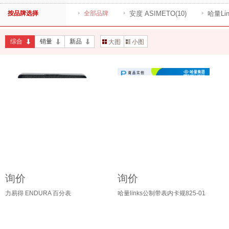
按品牌选择
全部品牌
安度 ASIMETO
(10)
哈量Lin
综合
销量
新品
大图
小图
询价
询价
力易得 ENDURA 百分表
哈量links公制带表内卡规825-01