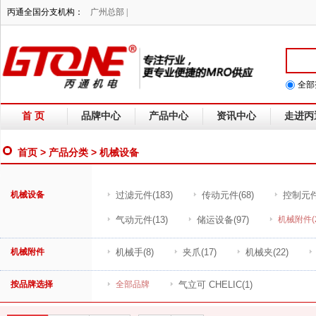
丙通全国分支机构：
广州总部 |
全部
首 页
品牌中心
产品中心
资讯中心
走进丙
首页
>
产品分类
> 机械设备
机械设备
过滤元件
(183)
传动元件
(68)
控制元
气动元件
(13)
储运设备
(97)
机械附件
(
机械附件
机械手
(8)
夹爪
(17)
机械夹
(22)
按品牌选择
全部品牌
气立可 CHELIC
(1)