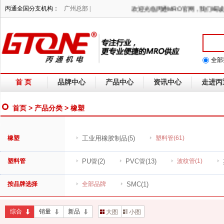
丙通全国分支机构：
广州总部 |
欢迎光临丙通MRO官网，我们
全部
首 页
品牌中心
产品中心
资讯中心
走进丙
首页
>
产品分类
> 橡塑
橡塑
工业用橡胶制品
(5)
塑料管
(61)
塑料管
PU管
(2)
PVC管
(13)
波纹管
(1)
按品牌选择
全部品牌
SMC
(1)
综合
销量
新品
大图
小图