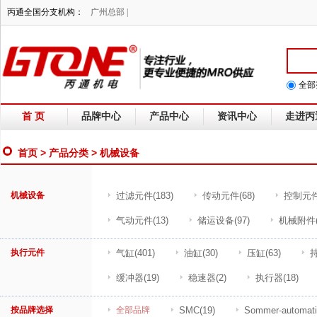
丙通全国分支机构：
广州总部 |
全部
首 页
品牌中心
产品中心
资讯中心
走进丙
首页
>
产品分类
> 机械设备
机械设备
过滤元件
(183)
传动元件
(68)
控制元
气动元件
(13)
储运设备
(97)
机械附件
执行元件
气缸
(401)
油缸
(30)
压缸
(63)
缓冲器
(19)
稳速器
(2)
执行器
(18)
按品牌选择
全部品牌
SMC
(19)
Sommer-automat