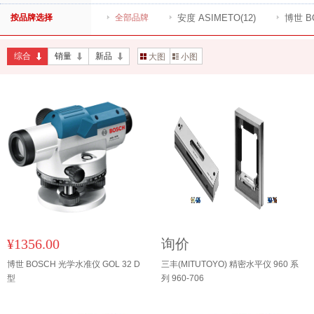
按品牌选择
全部品牌
安度 ASIMETO
(12)
博世 B
综合
销量
新品
大图
小图
¥1356.00
询价
博世 BOSCH 光学水准仪 GOL 32 D
三丰(MITUTOYO) 精密水平仪 960 系
型
列 960-706