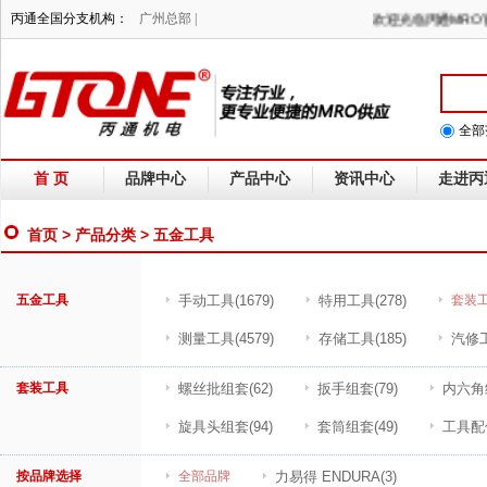
丙通全国分支机构：
广州总部 |
欢迎光临丙通M
全部
首 页
品牌中心
产品中心
资讯中心
走进丙
首页
>
产品分类
> 五金工具
五金工具
手动工具
(1679)
特用工具
(278)
套装
测量工具
(4579)
存储工具
(185)
汽修
套装工具
螺丝批组套
(62)
扳手组套
(79)
内六角
旋具头组套
(94)
套筒组套
(49)
工具配
按品牌选择
全部品牌
力易得 ENDURA
(3)