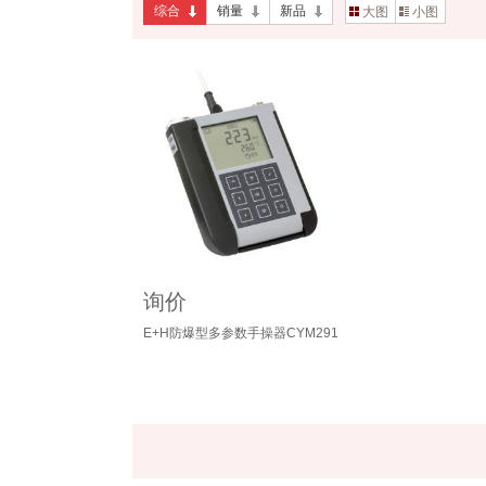
综合
销量
新品
大图
小图
询价
E+H防爆型多参数手操器CYM291